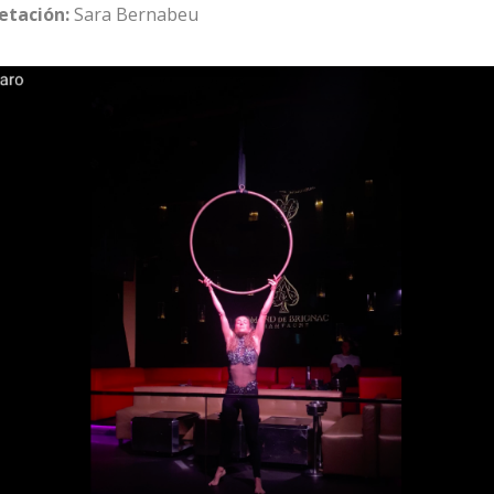
etación:
Sara Bernabeu